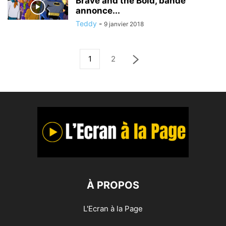
Brave and the Bold, bande
annonce...
Teddy
-
9 janvier 2018
1
2
À PROPOS
L'Ecran à la Page