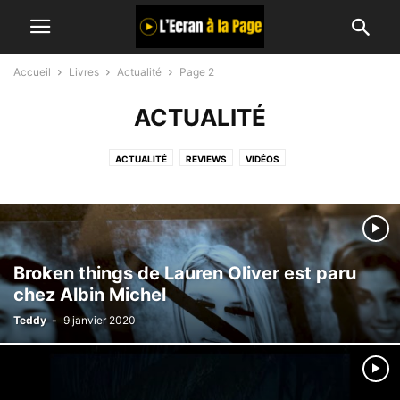
Accueil
Livres
Actualité
Page 2
ACTUALITÉ
ACTUALITÉ
REVIEWS
VIDÉOS
Broken things de Lauren Oliver est paru
chez Albin Michel
Teddy
-
9 janvier 2020