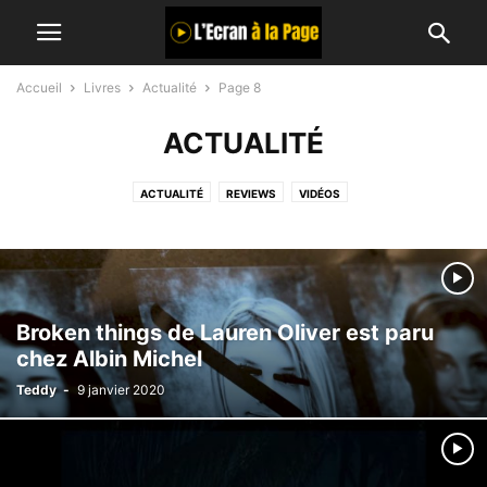
Accueil
Livres
Actualité
Page 8
ACTUALITÉ
ACTUALITÉ
REVIEWS
VIDÉOS
Broken things de Lauren Oliver est paru
chez Albin Michel
Teddy
-
9 janvier 2020