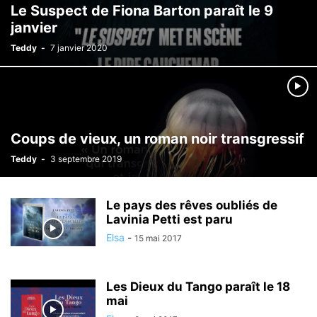
Le Suspect de Fiona Barton paraît le 9
janvier
Teddy
-
7 janvier 2020
Coups de vieux, un roman noir transgressif
Teddy
-
3 septembre 2019
Le pays des rêves oubliés de
Lavinia Petti est paru
Elsa
-
15 mai 2017
Les Dieux du Tango paraît le 18
mai