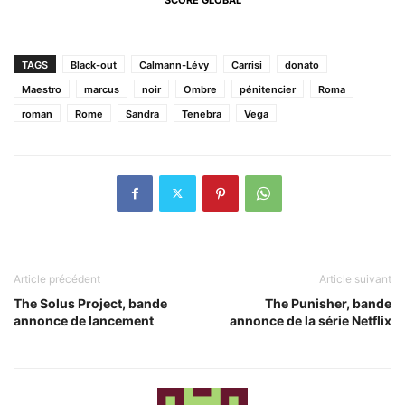
TAGS
Black-out
Calmann-Lévy
Carrisi
donato
Maestro
marcus
noir
Ombre
pénitencier
Roma
roman
Rome
Sandra
Tenebra
Vega
Article précédent
Article suivant
The Solus Project, bande
The Punisher, bande
annonce de lancement
annonce de la série Netflix