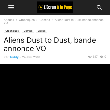
Accueil
Graphiques
Comics
Aliens Dust to Dust, bande annonce
VO
Graphiques
Comics
Vidéos
Aliens Dust to Dust, bande
annonce VO
617
0
Par
Teddy
-
24 avril 2018