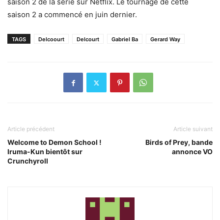
saison 2 de la série sur Netflix. Le tournage de cette
saison 2 a commencé en juin dernier.
TAGS
Delcoourt
Delcourt
Gabriel Ba
Gerard Way
Article précédent
Article suivant
Welcome to Demon School !
Birds of Prey, bande
Iruma-Kun bientôt sur
annonce VO
Crunchyroll