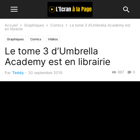
Accueil
Graphiques
Comics
Le tome 3 d’Umbrella Academy est
en librairie
Graphiques
Comics
Vidéos
Le tome 3 d’Umbrella
Academy est en librairie
887
0
Par
Teddy
-
30 septembre 2019