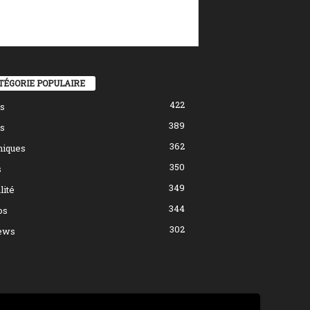
TÉGORIE POPULAIRE
422
s
389
s
362
hiques
350
s
349
lité
344
os
302
ews