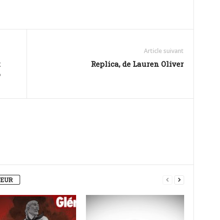
Article suivant
t
Replica, de Lauren Oliver
o
TEUR