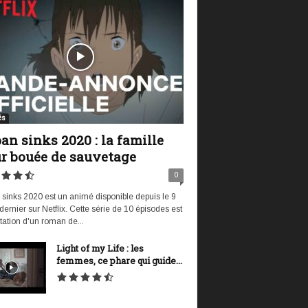
és
an sinks 2020 : la famille
r bouée de sauvetage
0
sinks 2020 est un animé disponible depuis le 9
t dernier sur Netflix. Cette série de 10 épisodes est
tation d'un roman de...
Light of my Life : les
femmes, ce phare qui guide...