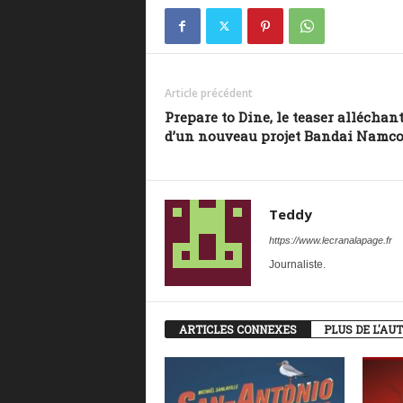
Article précédent
Prepare to Dine, le teaser alléchan
d’un nouveau projet Bandai Namc
Teddy
https://www.lecranalapage.fr
Journaliste.
ARTICLES CONNEXES
PLUS DE L'AU