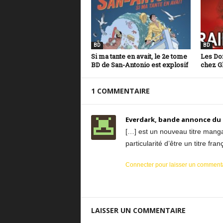
BD
BD
Si ma tante en avait, le 2e tome
Les Do
BD de San-Antonio est explosif
chez G
1 COMMENTAIRE
Everdark, bande annonce du m
[…] est un nouveau titre mang
particularité d’être un titre fran
Connecter pour laisser un comment
LAISSER UN COMMENTAIRE