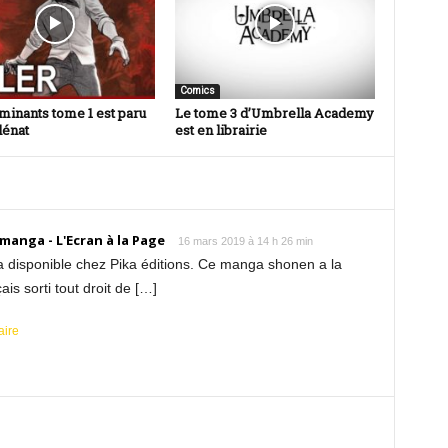
Comics
minants tome 1 est paru
Le tome 3 d’Umbrella Academy
lénat
est en librairie
anga - L'Ecran à la Page
16 mars 2019 à 14 h 26 min
a disponible chez Pika éditions. Ce manga shonen a la
çais sorti tout droit de […]
aire