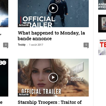
Actualité
,
What happened to Monday, la
bande annonce
-
0
Teddy
1 août 2017
0
Actualité
e
Starship Troopers : Traitor of