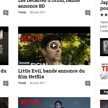
Les Décastés d’Orion, bande
Jap
annonce BD
pou
-
0
Teddy
28 août 2017
0
Japan 
juille
l'adap
Actualité
 du
Little Evil, bande annonce du
film Netflix
-
0
Teddy
24 août 2017
0
Pop