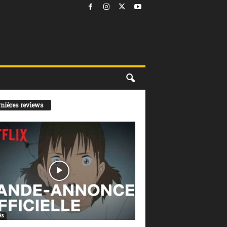
nières reviews
és