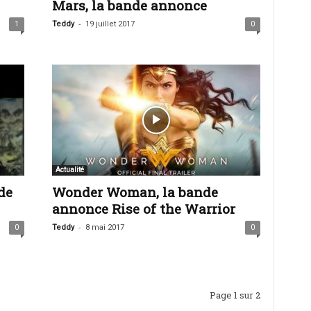
Mars, la bande annonce
-
1
Teddy
19 juillet 2017
0
Actualité
de
Wonder Woman, la bande
annonce Rise of the Warrior
-
0
Teddy
8 mai 2017
0
Page 1 sur 2