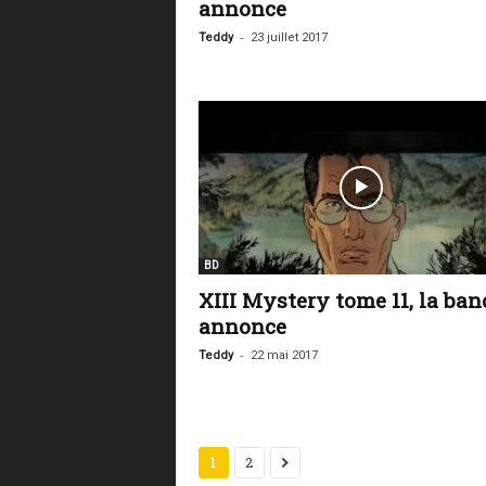
annonce
-
Teddy
23 juillet 2017
BD
XIII Mystery tome 11, la ban
annonce
-
Teddy
22 mai 2017
1
2