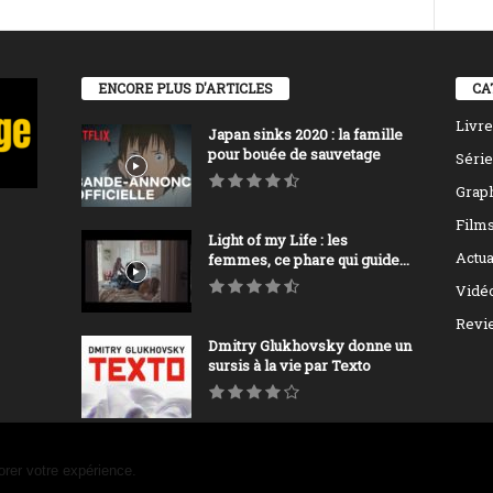
ENCORE PLUS D'ARTICLES
CA
Livre
Japan sinks 2020 : la famille
pour bouée de sauvetage
Série
Grap
Film
Light of my Life : les
Actua
femmes, ce phare qui guide...
Vidé
Revi
Dmitry Glukhovsky donne un
sursis à la vie par Texto
orer votre expérience.