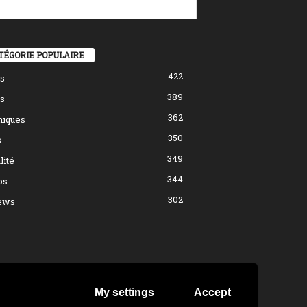
TÉGORIE POPULAIRE
422
s
389
s
362
hiques
350
s
349
lité
344
os
302
ews
My settings
Accept