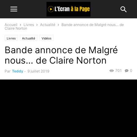
Accueil
Livres
Actualité
Bande annonce de Malgré nous… de
Claire Norton
Livres
Actualité
Vidéos
Bande annonce de Malgré
nous… de Claire Norton
701
0
Par
Teddy
-
9 juillet 2019