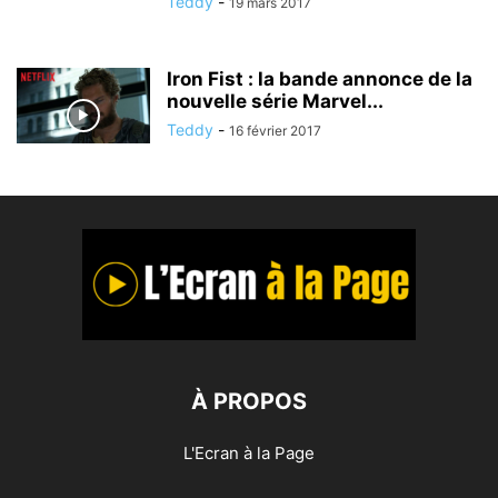
Teddy
-
19 mars 2017
Iron Fist : la bande annonce de la
nouvelle série Marvel...
Teddy
-
16 février 2017
À PROPOS
L'Ecran à la Page