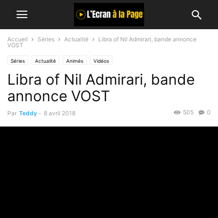
Accueil
Séries
Actualité
Libra of Nil Admirari, bande annonce
VOST
Séries
Actualité
Animés
Vidéos
Libra of Nil Admirari, bande
annonce VOST
505
0
Par
Teddy
-
8 avril 2018