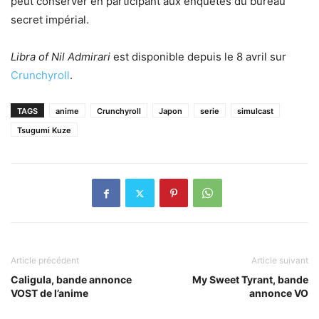
peut conserver en participant aux enquêtes du bureau
secret impérial.
Libra of Nil Admirari
est disponible depuis le 8 avril sur
Crunchyroll
.
TAGS
anime
Crunchyroll
Japon
serie
simulcast
Tsugumi Kuze
Article précédent
Article suivant
Caligula, bande annonce
My Sweet Tyrant, bande
VOST de l’anime
annonce VO