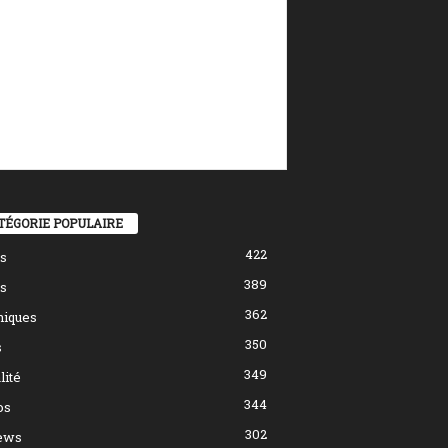
TÉGORIE POPULAIRE
422
s
389
s
362
hiques
350
s
349
lité
344
os
302
ews