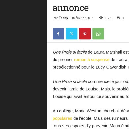
annonce
Par
Teddy
-
10 février 2018
1175
1
Une Proie si facile
de Laura Marshall est p
du premier
roman à suspense
de Laura M
présélectionné pour le Lucy Cavendish F
Une Proie si facile
commence le jour où,
devenir l’amie de Louise. Mais, le prob
Louise qui avait enfoui ce souvenir au f
Au collège, Maria Weston cherchait dés
populaires
de l’école. Mais des rumeurs 
tous ses espoirs d’y parvenir. Maria ét