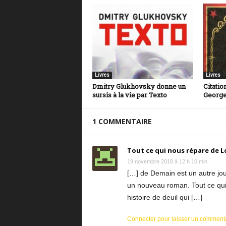
Livres
Livres
Dmitry Glukhovsky donne un
Citatio
sursis à la vie par Texto
George
1 COMMENTAIRE
Tout ce qui nous répare de L
19 novembre 2018 à 12 h 10 min
[…] de Demain est un autre jou
un nouveau roman. Tout ce qui 
histoire de deuil qui […]
Connecter pour laisser un comment