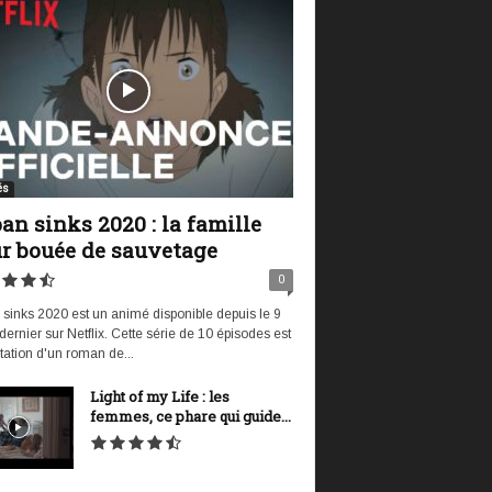
és
an sinks 2020 : la famille
r bouée de sauvetage
0
sinks 2020 est un animé disponible depuis le 9
t dernier sur Netflix. Cette série de 10 épisodes est
tation d'un roman de...
Light of my Life : les
femmes, ce phare qui guide...