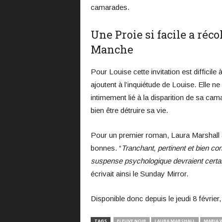
camarades.
Une Proie si facile a réco
Manche
Pour Louise cette invitation est difficil
ajoutent à l’inquiétude de Louise. Elle ne
intimement lié à la disparition de sa cam
bien être détruire sa vie.
Pour un premier roman, Laura Marshall a
bonnes. “
Tranchant, pertinent et bien con
suspense psychologique devraient certai
écrivait ainsi le Sunday Mirror.
Disponible donc depuis le jeudi 8 février
TAGS
FLEUVE NOIR
LAURA MARSHALL
MARIA 