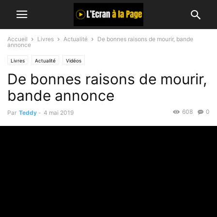
Accueil
Livres
Actualité
De bonnes raisons de mourir, bande
annonce
Livres
Actualité
Vidéos
De bonnes raisons de mourir,
bande annonce
608
0
Par
Teddy
-
4 mai 2019