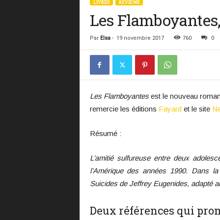
LIVRES
REVIEWS
Les Flamboyantes
Par
Elsa
-
19 novembre 2017
760
0
Les Flamboyantes
est le nouveau roman 
remercie les éditions
Fayard
et le site
Ne
Résumé :
L’amitié sulfureuse entre deux adolesc
l’Amérique des années 1990. Dans la 
Suicides de Jeffrey Eugenides, adapté a
Deux références qui pro