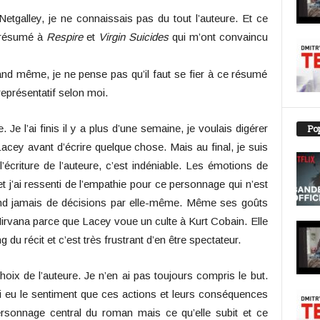
etgalley, je ne connaissais pas du tout l’auteure. Et ce
 résumé à
Respire
et
Virgin Suicides
qui m’ont convaincu
and même, je ne pense pas qu’il faut se fier à ce résumé
 représentatif selon moi.
. Je l’ai finis il y a plus d’une semaine, je voulais digérer
Pop
Lacey avant d’écrire quelque chose. Mais au final, je suis
’écriture de l’auteure, c’est indéniable. Les émotions de
 j’ai ressenti de l’empathie pour ce personnage qui n’est
prend jamais de décisions par elle-même. Même ses goûts
Nirvana parce que Lacey voue un culte à Kurt Cobain. Elle
g du récit et c’est très frustrant d’en être spectateur.
hoix de l’auteure. Je n’en ai pas toujours compris le but.
ai eu le sentiment que ces actions et leurs conséquences
personnage central du roman mais ce qu’elle subit et ce