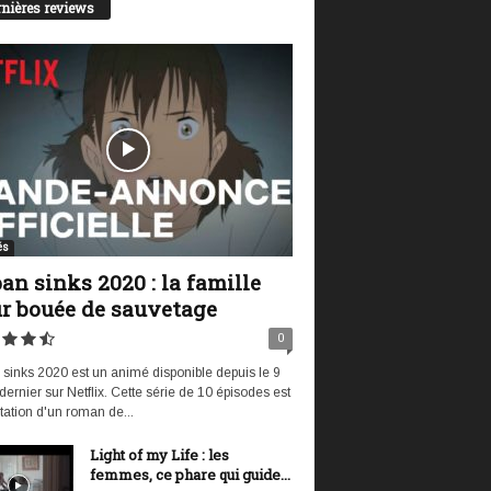
nières reviews
és
an sinks 2020 : la famille
r bouée de sauvetage
0
sinks 2020 est un animé disponible depuis le 9
t dernier sur Netflix. Cette série de 10 épisodes est
tation d'un roman de...
Light of my Life : les
femmes, ce phare qui guide...