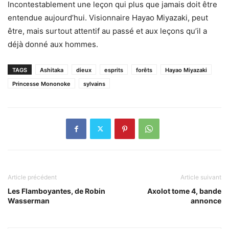
Incontestablement une leçon qui plus que jamais doit être
entendue aujourd’hui. Visionnaire Hayao Miyazaki, peut
être, mais surtout attentif au passé et aux leçons qu’il a
déjà donné aux hommes.
TAGS
Ashitaka
dieux
esprits
forêts
Hayao Miyazaki
Princesse Mononoke
sylvains
Article précédent
Article suivant
Les Flamboyantes, de Robin
Axolot tome 4, bande
Wasserman
annonce