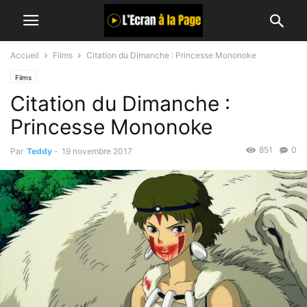
Accueil
Films
Citation du Dimanche : Princesse Mononoke
Films
Citation du Dimanche :
Princesse Mononoke
851
0
Par
Teddy
-
19 novembre 2017