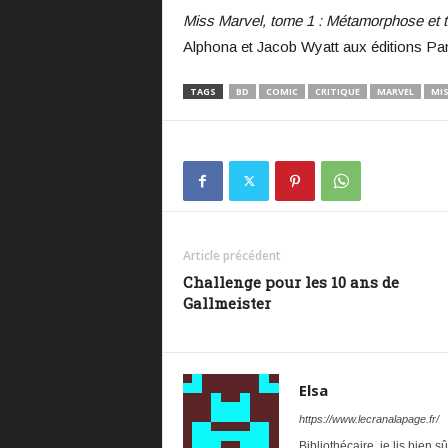
Miss Marvel, tome 1 : Métamorphose et 
Alphona et Jacob Wyatt aux éditions Pa
TAGS
BD
COMIC
CRITIQUE
MARVEL
MIS
Article précédent
Challenge pour les 10 ans de
Gallmeister
Elsa
https://www.lecranalapage.fr/
Bibliothécaire, je lis bien s