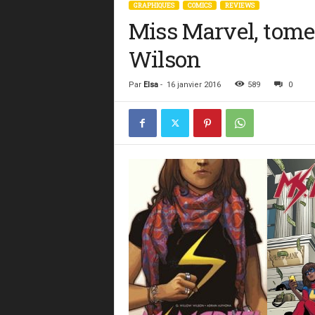
GRAPHIQUES
COMICS
REVIEWS
Miss Marvel, tome 
Wilson
Par
Elsa
-
16 janvier 2016
589
0