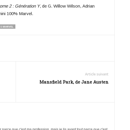
tome 2 : Génération Y
, de G. Willow Wilson, Adrian
nini 100% Marvel.
S MARVEL
Article suivant
Mansfield Park, de Jane Austen
ûr parce que c'est ma profession, mais je lis avant tout parce que c'est