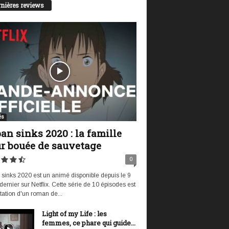
nières reviews
és
an sinks 2020 : la famille
r bouée de sauvetage
0
sinks 2020 est un animé disponible depuis le 9
t dernier sur Netflix. Cette série de 10 épisodes est
tation d'un roman de...
Light of my Life : les
femmes, ce phare qui guide...