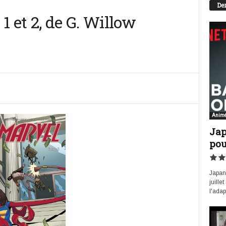
Der
1 et 2, de G. Willow
Anim
Jap
pou
Japan 
juille
l'adap