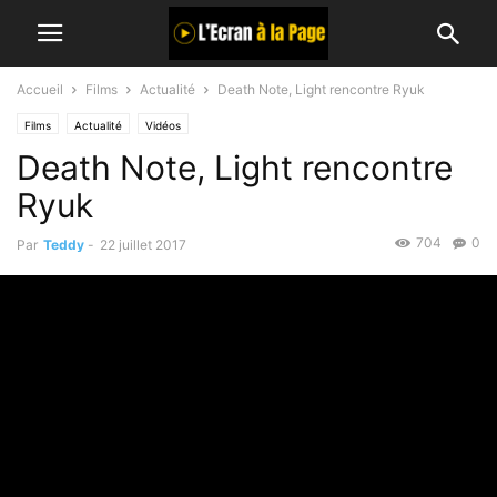
Accueil
Films
Actualité
Death Note, Light rencontre Ryuk
Films
Actualité
Vidéos
Death Note, Light rencontre
Ryuk
704
0
Par
Teddy
-
22 juillet 2017