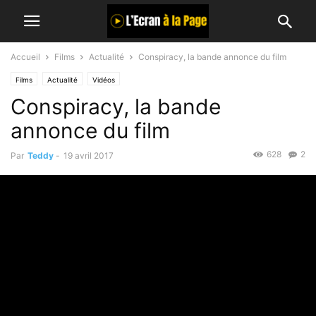
Accueil
Films
Actualité
Conspiracy, la bande annonce du film
Films
Actualité
Vidéos
Conspiracy, la bande
annonce du film
628
2
Par
Teddy
-
19 avril 2017