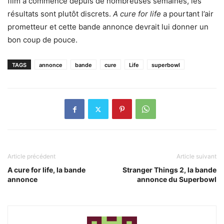
film a commencé depuis de nombreuses semaines, les
résultats sont plutôt discrets.
A cure for life
a pourtant l’air
prometteur et cette bande annonce devrait lui donner un
bon coup de pouce.
TAGS
annonce
bande
cure
Life
superbowl
Article précédent
Article suivant
A cure for life, la bande
Stranger Things 2, la bande
annonce
annonce du Superbowl