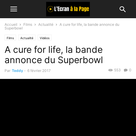
Accueil
Films
Actualité
A cure for life, la bande annonce du
Superbowl
Films
Actualité
Vidéos
A cure for life, la bande
annonce du Superbowl
553
0
Par
Teddy
-
6 février 2017