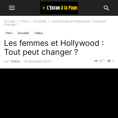
Accueil
Films
Actualité
Les femmes et Hollywood : Tout peut
changer ?
Films
Actualité
Vidéos
Les femmes et Hollywood :
Tout peut changer ?
827
0
Par
Teddy
-
16 décembre 2019