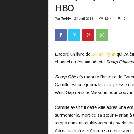
HBO
Par
Teddy
-
23 avril 2018
1244
0
Encore un livre de
Gillian Flynn
qui va êtr
channel américain adapte
Sharp Objects
Sharp Objects
raconte l’histoire de Cami
Camille est une journaliste de presse écrit
Wind Gap dans le Missouri pour couvrir
Camille avait fui cette ville après une e
surmonter la mort de sa sœur Marian à un 
temps dans un établissement psychiatriq
Adora sa mère et Amma sa demi-sœur. El