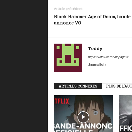
Article précédent
Black Hammer Age of Doom, bande
annonce VO
Teddy
https://www.lecranalapage.fr
Journaliste.
ARTICLES CONNEXES
PLUS DE L'AU