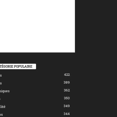
TÉGORIE POPULAIRE
422
s
389
s
362
hiques
350
s
349
lité
344
os