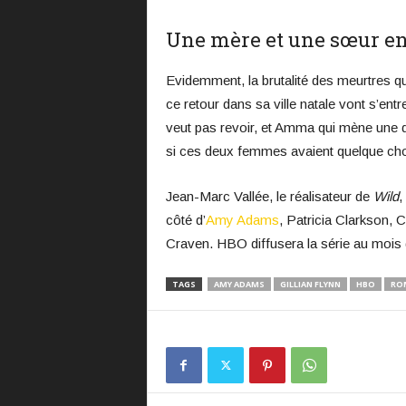
Une mère et une sœur en
Evidemment, la brutalité des meurtres que
ce retour dans sa ville natale vont s’ent
veut pas revoir, et Amma qui mène une d
si ces deux femmes avaient quelque chos
Jean-Marc Vallée, le réalisateur de
Wild
,
côté d’
Amy Adams
, Patricia Clarkson, 
Craven. HBO diffusera la série au mois de
TAGS
AMY ADAMS
GILLIAN FLYNN
HBO
RO