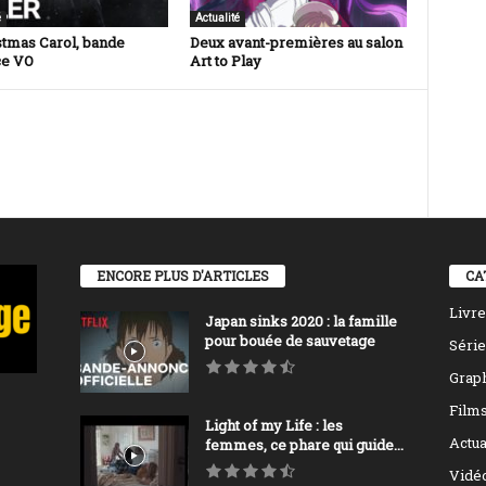
é
Actualité
stmas Carol, bande
Deux avant-premières au salon
ce VO
Art to Play
ENCORE PLUS D'ARTICLES
CA
Livre
Japan sinks 2020 : la famille
pour bouée de sauvetage
Série
Grap
Film
Light of my Life : les
Actua
femmes, ce phare qui guide...
Vidé