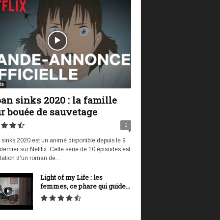
és
an sinks 2020 : la famille
r bouée de sauvetage
0
sinks 2020 est un animé disponible depuis le 9
t dernier sur Netflix. Cette série de 10 épisodes est
tation d'un roman de...
Light of my Life : les
femmes, ce phare qui guide...