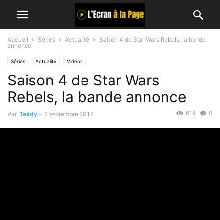
Accueil
Séries
Actualité
Saison 4 de Star Wars Rebels, la bande
annonce
Séries
Actualité
Vidéos
Saison 4 de Star Wars
Rebels, la bande annonce
619
0
Par
Teddy
-
2 septembre 2017