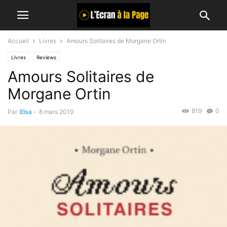
Accueil
Livres
Amours Solitaires de Morgane Ortin
Livres
Reviews
Amours Solitaires de
Morgane Ortin
819
0
Par
Elsa
-
8 mars 2019