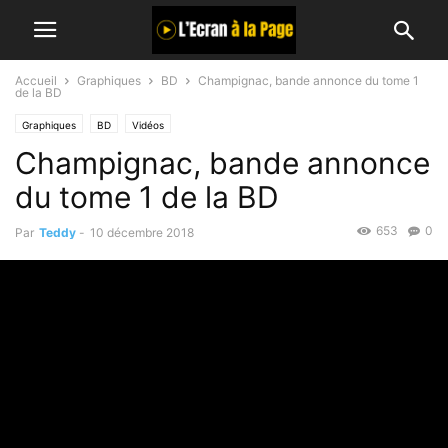
Accueil
Graphiques
BD
Champignac, bande annonce du tome 1
de la BD
Graphiques
BD
Vidéos
Champignac, bande annonce
du tome 1 de la BD
653
0
Par
Teddy
-
10 décembre 2018