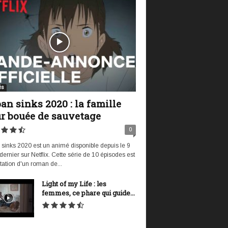
és
an sinks 2020 : la famille
r bouée de sauvetage
0
sinks 2020 est un animé disponible depuis le 9
t dernier sur Netflix. Cette série de 10 épisodes est
tation d'un roman de...
Light of my Life : les
femmes, ce phare qui guide...