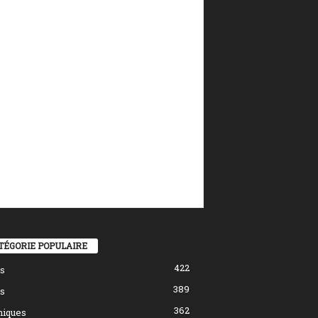
TÉGORIE POPULAIRE
422
s
389
s
362
hiques