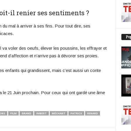
t-il renier ses sentiments ?
n du mal à arriver à ses fins. Pour tout dire, ses
icaces.
Pop
Il va voler des oeufs, élever les poussins, les effrayer et
rend d’affection et n’arrive pas à dévorer ses proies.
 enfants qui grandissent, mais c’est aussi un conte
a le 21 Juin prochain. Pour ceux qui ont gardé une âme
IONS
FILM
GRAND
IMBERT
MÉCHANT
PATRICK
RENARD