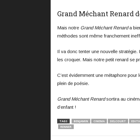
Grand Méchant Renard doi
Mais notre
Grand Méchant Renard
a bie
méthodes sont même franchement ineff
Il va donc tenter une nouvelle stratégie. 
les croquer. Mais notre petit renard se p
C’est évidemment une métaphore pour les
plein de poésie.
Grand Méchant Renard
sortira au ciném
d’enfant !
TAGS
BENJAMIN
CINEMA
DELCOURT
EDIT
RENNER