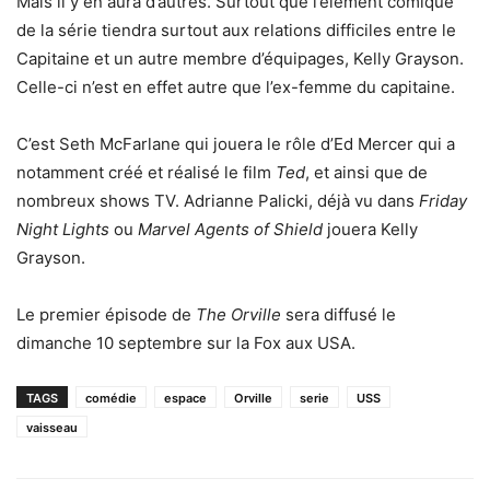
Mais il y en aura d’autres. Surtout que l’élément comique
de la série tiendra surtout aux relations difficiles entre le
Capitaine et un autre membre d’équipages, Kelly Grayson.
Celle-ci n’est en effet autre que l’ex-femme du capitaine.
C’est Seth McFarlane qui jouera le rôle d’Ed Mercer qui a
notamment créé et réalisé le film
Ted
, et ainsi que de
nombreux shows TV. Adrianne Palicki, déjà vu dans
Friday
Night Lights
ou
Marvel Agents of Shield
jouera Kelly
Grayson.
Le premier épisode de
The Orville
sera diffusé le
dimanche 10 septembre sur la Fox aux USA.
TAGS
comédie
espace
Orville
serie
USS
vaisseau