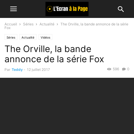
Accueil
Séries
Actualité
The Orville, la bande annonce de la série
Fox
Séries
Actualité
Vidéos
The Orville, la bande
annonce de la série Fox
596
0
Par
Teddy
-
12 juillet 2017