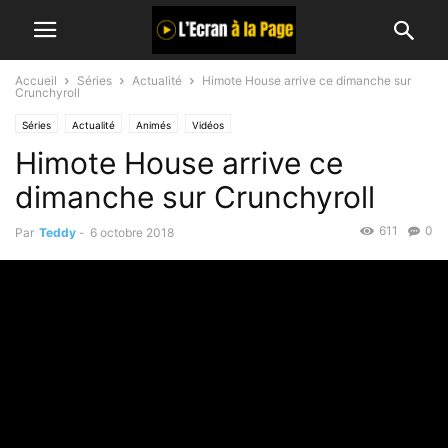
Accueil
Séries
Actualité
Himote House arrive ce dimanche sur
Crunchyroll
Séries
Actualité
Animés
Vidéos
Himote House arrive ce
dimanche sur Crunchyroll
611
0
Par
Teddy
-
6 octobre 2018