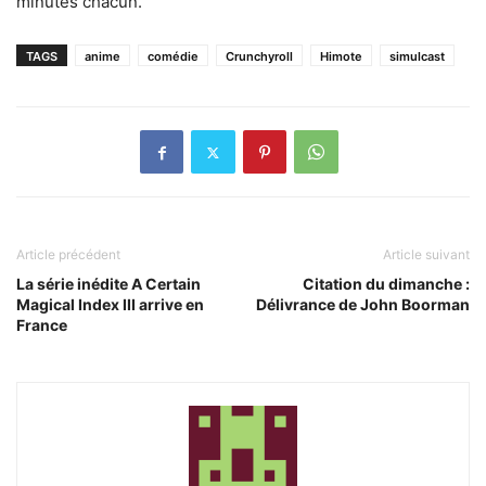
minutes chacun.
TAGS
anime
comédie
Crunchyroll
Himote
simulcast
Article précédent
Article suivant
La série inédite A Certain
Citation du dimanche :
Magical Index III arrive en
Délivrance de John Boorman
France