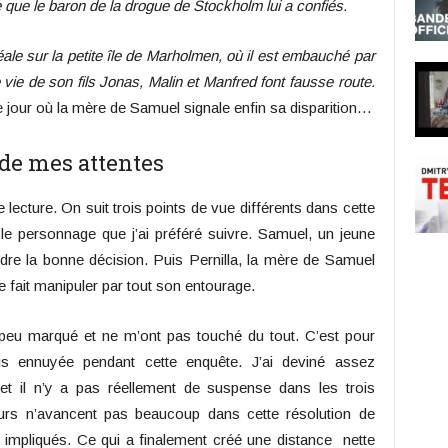
 que le baron de la drogue de Stockholm lui a confiés.
le sur la petite île de Marholmen, où il est embauché par
de vie de son fils Jonas, Malin et Manfred font fausse route.
 jour où la mère de Samuel signale enfin sa disparition…
de mes attentes
ecture. On suit trois points de vue différents dans cette
 le personnage que j’ai préféré suivre. Samuel, un jeune
re la bonne décision. Puis Pernilla, la mère de Samuel
se fait manipuler par tout son entourage.
peu marqué et ne m’ont pas touché du tout. C’est pour
is ennuyée pendant cette enquête. J’ai deviné assez
et il n’y a pas réellement de suspense dans les trois
urs n’avancent pas beaucoup dans cette résolution de
t impliqués. Ce qui a finalement créé une distance nette