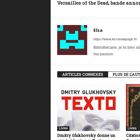
Versailles of the Dead, bande anno
Elsa
https://www.lecranalapage.fr/
Bibliothécaire, je lis bien s
ma passion.
ARTICLES CONNEXES
PLUS DE L'AU
Livres
Livres
Dmitry Glukhovsky donne un
Citatio