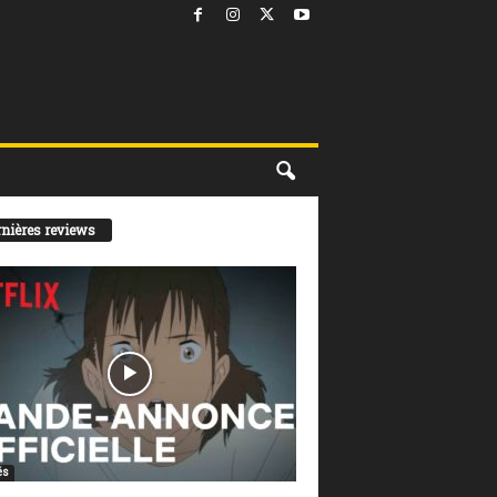
nières reviews
és