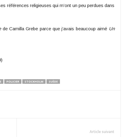
ses références religieuses qui m’ont un peu perdues dans
e
de Camilla Grebe parce que j’avais beaucoup aimé
Un
9)
E
POLICIER
STOCKHOLM
SUÈDE
Article suivant