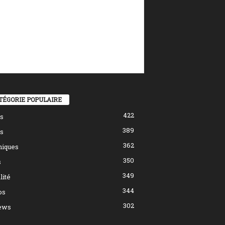
TÉGORIE POPULAIRE
422
s
389
s
362
hiques
350
s
349
lité
344
os
302
ews