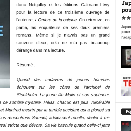
Jap
donc Netgalley et les éditions Calmann-Lévy
pou
pour la lecture de ce troisième ouvrage de
l’auteure,
L’Ombre de la baleine
. On retrouve, en
partie, les enquêteurs de ses deux premiers
Japan 
juille
romans. Même si je n’avais pas un grand
l'adap
souvenir d’eux, cela ne m’a pas beaucoup
dérangé dans ma lecture.
Résumé :
Quand des cadavres de jeunes hommes
échouent sur les côtes de l’archipel de
Stockholm. La jeune flic Malin et son supérieur,
e ce sombre mystère. Hélas, chacun est plus vulnérable
 et Manfred meurtri par le terrible accident qui a plongé sa
Pop
 nous rencontrons Samuel, adolescent rebelle, dealer à mi-
si stricte que dévote. Sa vie bascule quand celle-ci jette