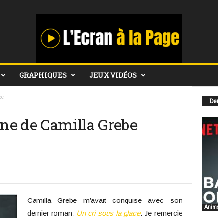
GRAPHIQUES
JEUX VIDÉOS
be
Der
ine de Camilla Grebe
Camilla Grebe m’avait conquise avec son
Anim
dernier roman,
Un cri sous la glace
. Je remercie