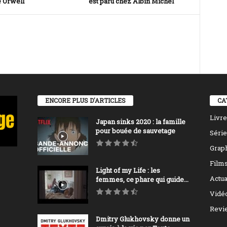
 Orwell
est paru chez Albin Michel
ENCORE PLUS D'ARTICLES
CA
Livre
Japan sinks 2020 : la famille
pour bouée de sauvetage
Série
Grap
Film
Light of my Life : les
Actua
femmes, ce phare qui guide...
Vidé
Revi
Dmitry Glukhovsky donne un