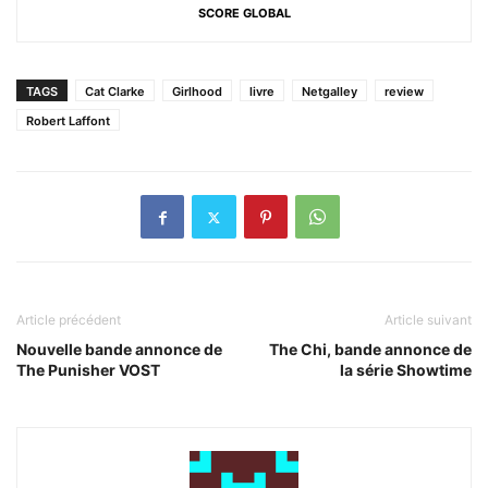
SCORE GLOBAL
TAGS
Cat Clarke
Girlhood
livre
Netgalley
review
Robert Laffont
Article précédent
Article suivant
Nouvelle bande annonce de
The Chi, bande annonce de
The Punisher VOST
la série Showtime