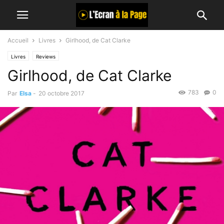
Accueil
Livres
Girlhood, de Cat Clarke
Livres
Reviews
Girlhood, de Cat Clarke
783
0
Par
Elsa
-
20 octobre 2017