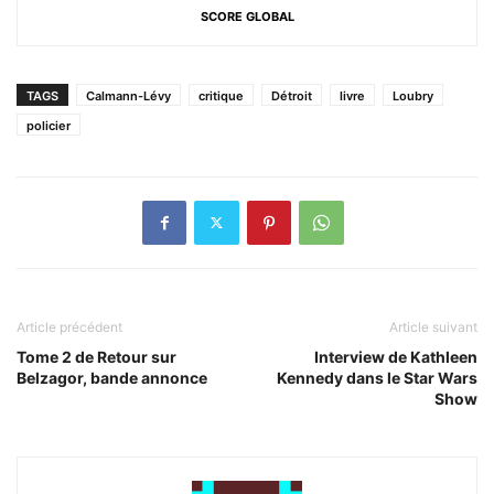
SCORE GLOBAL
TAGS
Calmann-Lévy
critique
Détroit
livre
Loubry
policier
Article précédent
Article suivant
Tome 2 de Retour sur
Interview de Kathleen
Belzagor, bande annonce
Kennedy dans le Star Wars
Show