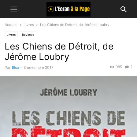
Accueil
Livres
Les Chiens de Détroit, de Jérôme Loubry
Livres
Reviews
Les Chiens de Détroit, de
Jérôme Loubry
985
2
Par
Elsa
-
3 novembre 2017