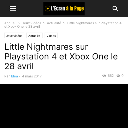
Accueil
Jeux vidéos
Actualité
Little Nightmares sur Playstation 4
et Xbox One le 28 avril
Jeux vidéos
Actualité
Vidéos
Little Nightmares sur
Playstation 4 et Xbox One le
28 avril
662
0
Par
Elsa
-
4 mars 2017