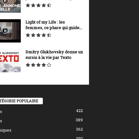
Light of my Life : les
femmes, ce phare qui guide...
Dmitry Glukhovsky donne un
sursis à la vie par Texto
TÉGORIE POPULAIRE
422
s
389
s
362
hiques
350