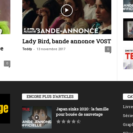
Actualité
Lady Bird, bande annonce VOST
e
-
Teddy
13 novembre 2017
0
0
ENCORE PLUS D'ARTICLES
CA
Livre
Japan sinks 2020 : la famille
pour bouée de sauvetage
Série
Grap