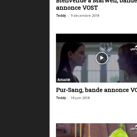
Bienvenue à Marwen, bande
annonce VOST
-
Teddy
9 décembre 2018
Actualité
Pur-Sang, bande annonce V
-
Teddy
18 juin 2018