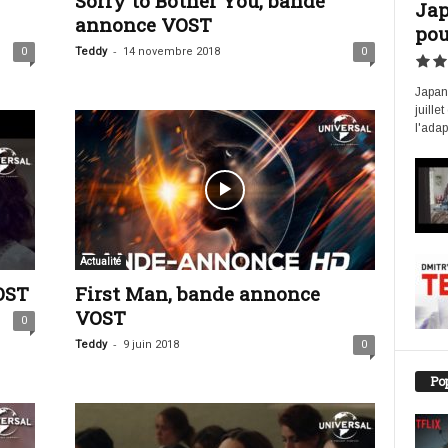
Sorry to Bother You, bande
Jap
annonce VOST
pou
-
0
Teddy
14 novembre 2018
0
Japan 
juille
l'adap
Actualité
OST
First Man, bande annonce
VOST
0
-
Teddy
9 juin 2018
0
Pop