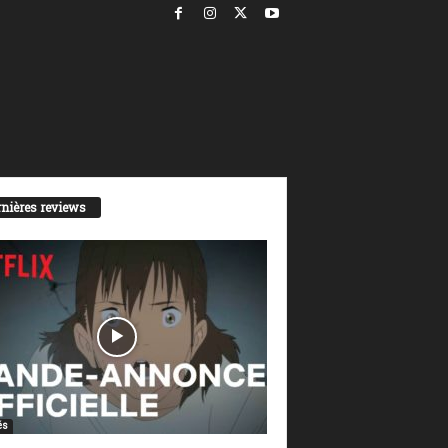
nières reviews
és