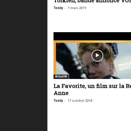
Tolkien, bande annonce VO
-
Teddy
7 mars 2019
Actualité
La Favorite, un film sur la R
Anne
-
Teddy
17 octobre 2018