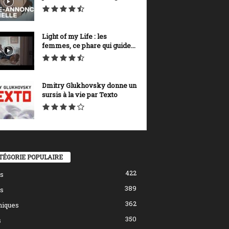
Light of my Life : les
femmes, ce phare qui guide...
Dmitry Glukhovsky donne un
sursis à la vie par Texto
TÉGORIE POPULAIRE
422
s
389
s
362
hiques
350
s