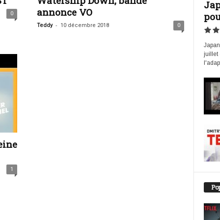
ST
Watership Down, bande
Jap
annonce VO
0
pou
-
Teddy
10 décembre 2018
0
Japan 
juille
l'adap
eine
1
Pop