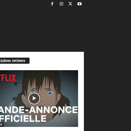
nières reviews
és