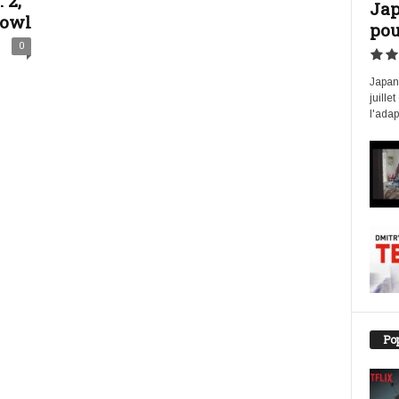
 2,
Jap
bowl
pou
0
Japan 
juille
l'adap
Pop