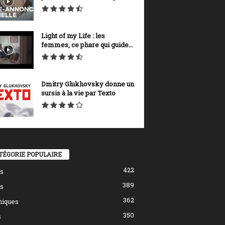
Light of my Life : les
femmes, ce phare qui guide...
Dmitry Glukhovsky donne un
sursis à la vie par Texto
TÉGORIE POPULAIRE
422
s
389
s
362
hiques
350
s