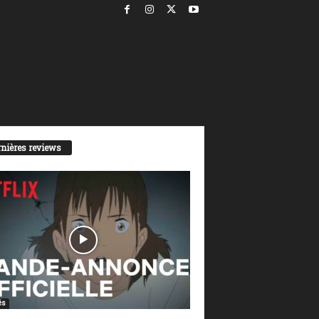
nières reviews
és