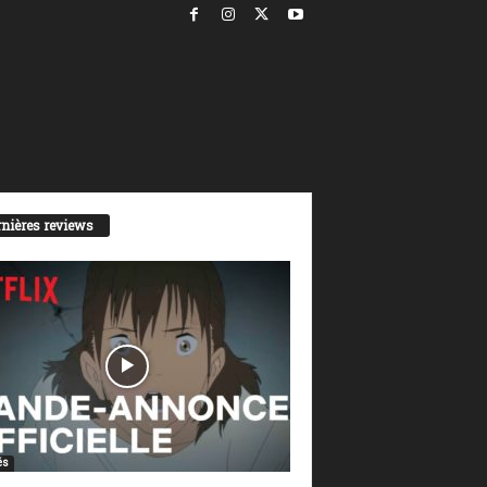
nières reviews
és