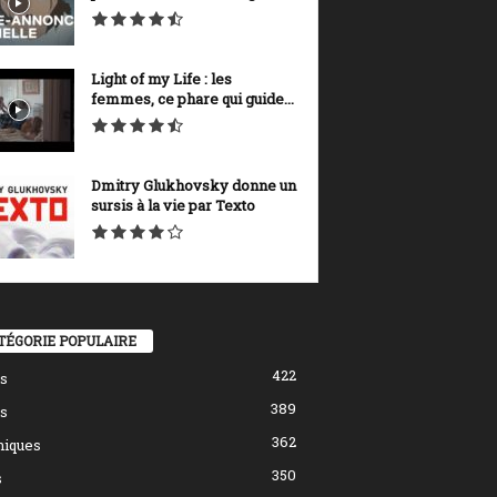
Light of my Life : les
femmes, ce phare qui guide...
Dmitry Glukhovsky donne un
sursis à la vie par Texto
TÉGORIE POPULAIRE
422
s
389
s
362
hiques
350
s