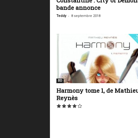
Constantine : City of Demon
bande annonce
-
Teddy
8 septembre 2018
BD
Harmony tome 1, de Mathie
Reynès