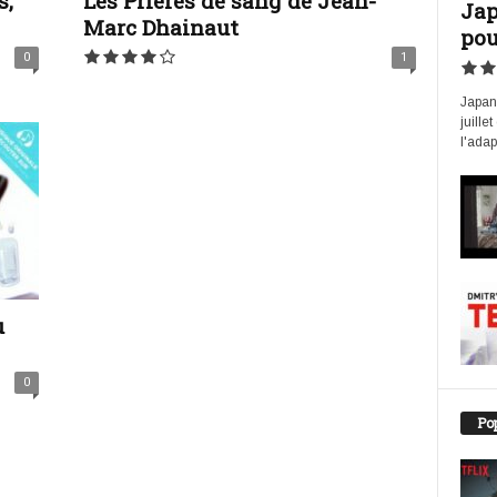
s,
Les Prières de sang de Jean-
Jap
Marc Dhainaut
pou
0
1
Japan 
juille
l'adap
u
0
Pop