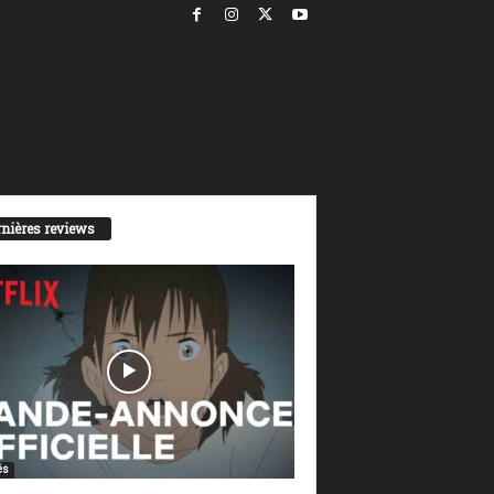
nières reviews
és