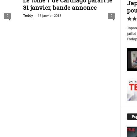
Le tome 7 de Carthago paraît le
Jap
31 janvier, bande annonce
pou
-
0
Teddy
16 janvier 2018
0
Japan 
juille
l'adap
Pop