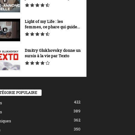
Light of my Life : les
femmes, ce phare qui guide...
Dmitry Glukhovsky donne un
sursis à la vie par Texto
TÉGORIE POPULAIRE
422
s
389
s
362
hiques
350
s