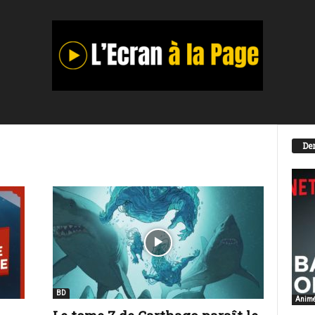
Der
BD
Anim