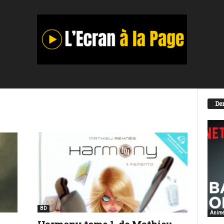
Der
BD
Anim