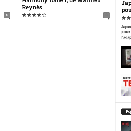
Harmony tome 1, de Mathieu
Jap
Reynès
pou
0
0
Japan 
juille
l'adap
Pop