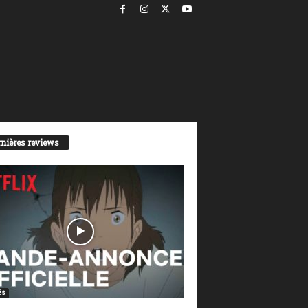
nières reviews
és