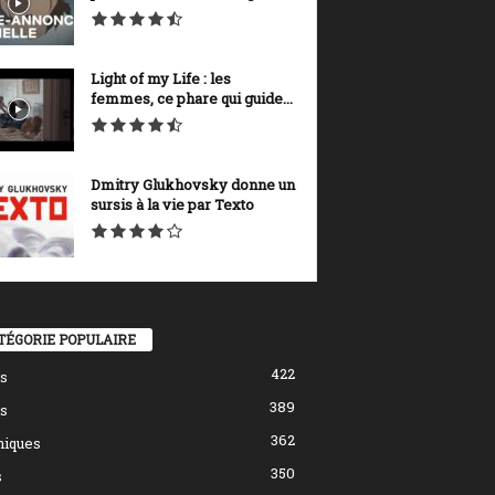
Light of my Life : les
femmes, ce phare qui guide...
Dmitry Glukhovsky donne un
sursis à la vie par Texto
TÉGORIE POPULAIRE
422
s
389
s
362
hiques
350
s