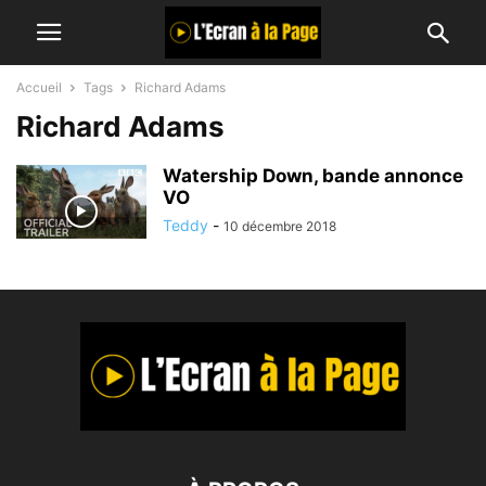
Accueil
Tags
Richard Adams
Richard Adams
Watership Down, bande annonce
VO
Teddy
-
10 décembre 2018