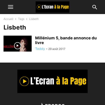
Accueil
Tags
Lisbeth
Lisbeth
Millénium 5, bande annonce du
livre
Teddy
-
29 août 2017