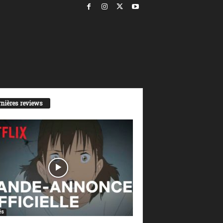
nières reviews
és