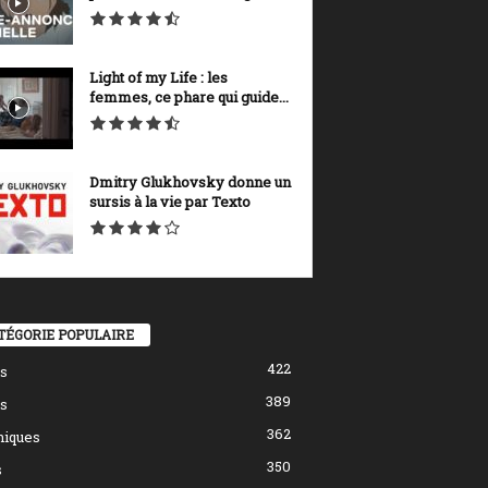
Light of my Life : les
femmes, ce phare qui guide...
Dmitry Glukhovsky donne un
sursis à la vie par Texto
TÉGORIE POPULAIRE
422
s
389
s
362
hiques
350
s