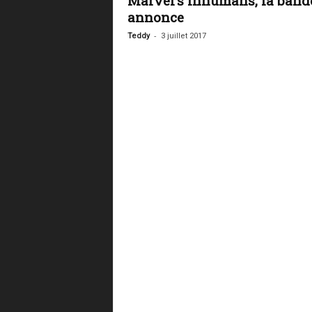
Marvel’s Inhumans, la band
annonce
-
Teddy
3 juillet 2017