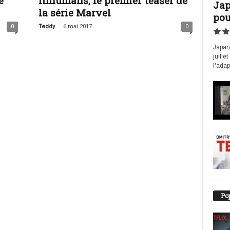
e
Inhumans, le premier teaser de
Jap
la série Marvel
pou
-
0
Teddy
6 mai 2017
0
Japan 
juille
l'adap
Pop