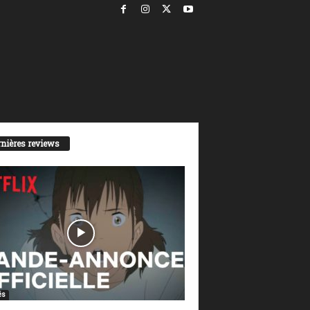
nières reviews
és