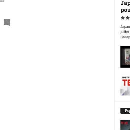
en
Jap
pou
1
Japan 
juille
l'adap
Pop