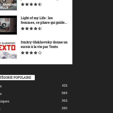
Light of my Life : les
femmes, ce phare qui guide...
Dmitry Glukhovsky donne un
sursis à la vie par Texto
TÉGORIE POPULAIRE
422
s
389
s
362
hiques
350
s