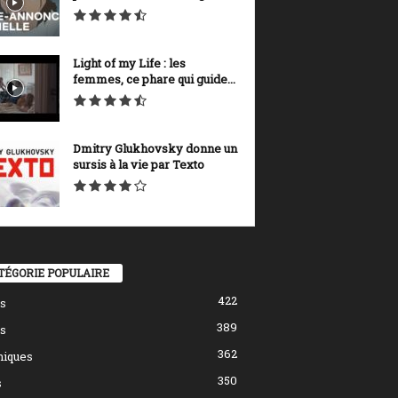
Light of my Life : les
femmes, ce phare qui guide...
Dmitry Glukhovsky donne un
sursis à la vie par Texto
TÉGORIE POPULAIRE
422
s
389
s
362
hiques
350
s