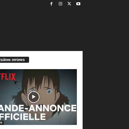
nières reviews
és