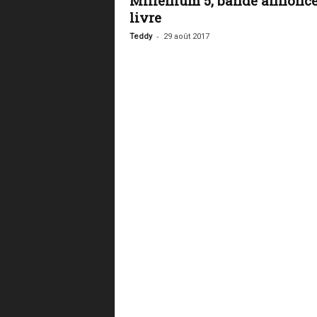
Millénium 5, bande annonce
livre
-
Teddy
29 août 2017