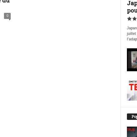
 du
Jap
pou
0
Japan 
juille
l'adap
Pop